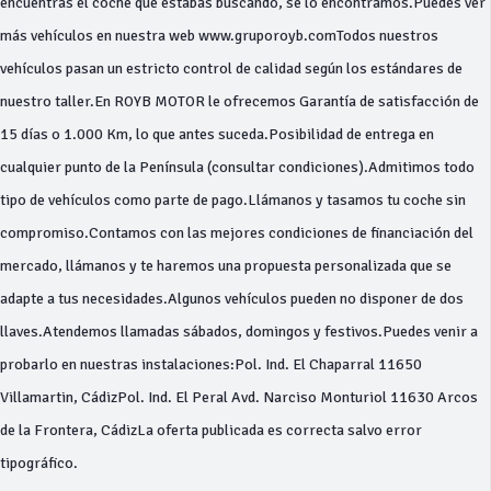
encuentras el coche que estabas buscando, se lo encontramos.Puedes ver
más vehículos en nuestra web www.gruporoyb.comTodos nuestros
vehículos pasan un estricto control de calidad según los estándares de
nuestro taller.En ROYB MOTOR le ofrecemos Garantía de satisfacción de
15 días o 1.000 Km, lo que antes suceda.Posibilidad de entrega en
cualquier punto de la Península (consultar condiciones).Admitimos todo
tipo de vehículos como parte de pago.Llámanos y tasamos tu coche sin
compromiso.Contamos con las mejores condiciones de financiación del
mercado, llámanos y te haremos una propuesta personalizada que se
adapte a tus necesidades.Algunos vehículos pueden no disponer de dos
llaves.Atendemos llamadas sábados, domingos y festivos.Puedes venir a
probarlo en nuestras instalaciones:Pol. Ind. El Chaparral 11650
Villamartin, CádizPol. Ind. El Peral Avd. Narciso Monturiol 11630 Arcos
de la Frontera, CádizLa oferta publicada es correcta salvo error
tipográfico.