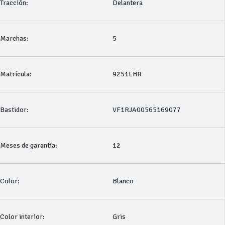
Tracción:
Delantera
Marchas:
5
Matrícula:
9251LHR
Bastidor:
VF1RJA00565169077
Meses de garantía:
12
Color:
Blanco
Color interior:
Gris