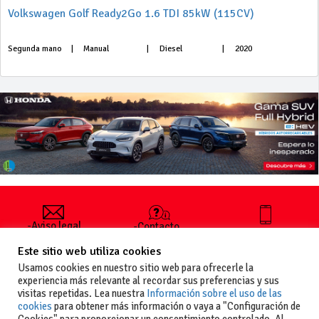
Volkswagen Golf Ready2Go 1.6 TDI 85kW (115CV)
Segunda mano
|
Manual
|
Diesel
|
2020
-Aviso legal
-Contacto
+34 627 35
y condiciones
-Cómo
00 36
Este sitio web utiliza cookies
generales
publicar un
de uso
anuncio
Usamos cookies en nuestro sitio web para ofrecerle la
-Vende+
experiencia más relevante al recordar sus preferencias y sus
-Política de
visitas repetidas. Lea nuestra
Información sobre el uso de las
privacidad
cookies
para obtener más información o vaya a "Configuración de
-Política de