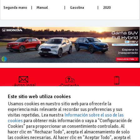
Segunda mano
|
Manual
|
Gasolina
|
2020
-Aviso legal
-Contacto
+34 627 35
y condiciones
-Cómo
00 36
Este sitio web utiliza cookies
generales
publicar un
de uso
anuncio
Usamos cookies en nuestro sitio web para ofrecerle la
-Vende+
experiencia más relevante al recordar sus preferencias y sus
-Política de
visitas repetidas. Lea nuestra
Información sobre el uso de las
privacidad
cookies
para obtener más información o vaya a "Configuración de
-Política de
Cookies" para proporcionar un consentimiento controlado. Al
cookies
hacer clic en "Rechazar Todo", acepta el almacenamiento de solo
las cookies necesarias. Al hacer clic en "Aceptar Todo", acepta el