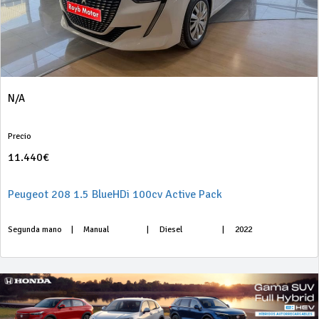
N/A
Precio
11.440€
Peugeot 208 1.5 BlueHDi 100cv Active Pack
Segunda mano
|
Manual
|
Diesel
|
2022