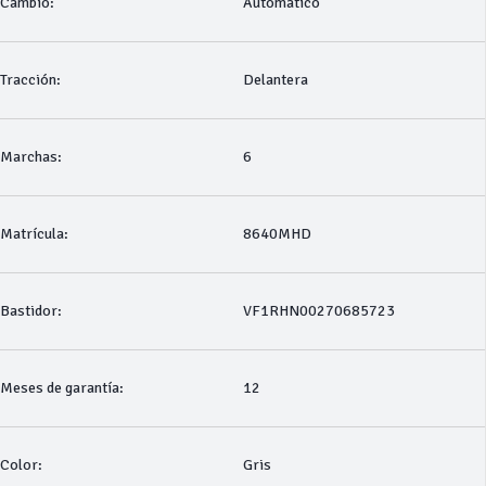
Cambio:
Automático
Tracción:
Delantera
Marchas:
6
Matrícula:
8640MHD
Bastidor:
VF1RHN00270685723
Meses de garantía:
12
Color:
Gris