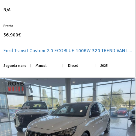
N/A
Precio
36.900€
Ford Transit Custom 2.0 ECOBLUE 100KW 320 TREND VAN LWB 136 4P
Segunda mano
|
Manual
|
Diesel
|
2023