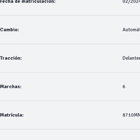
Fecha de matriculación:
02/202
Cambio:
Automát
Tracción:
Delante
Marchas:
6
Matrícula:
8710M