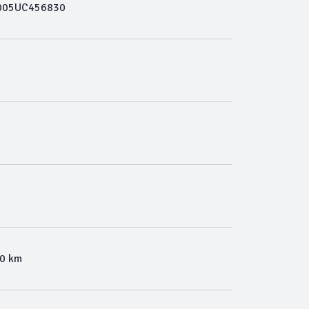
005UC456830
00 km