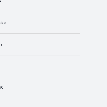
4
ico
ra
NS