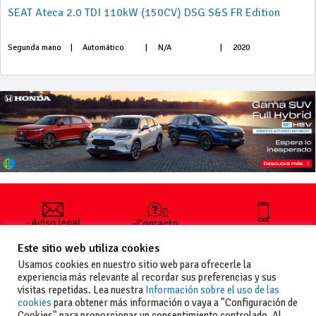
SEAT Ateca 2.0 TDI 110kW (150CV) DSG S&S FR Edition
Segunda mano
|
Automático
|
N/A
|
2020
-Aviso legal
-Contacto
+34 627 35
y condiciones
-Cómo
00 36
Este sitio web utiliza cookies
generales
publicar un
de uso
anuncio
Usamos cookies en nuestro sitio web para ofrecerle la
-Vende+
experiencia más relevante al recordar sus preferencias y sus
-Política de
visitas repetidas. Lea nuestra
Información sobre el uso de las
privacidad
cookies
para obtener más información o vaya a "Configuración de
-Política de
Cookies" para proporcionar un consentimiento controlado. Al