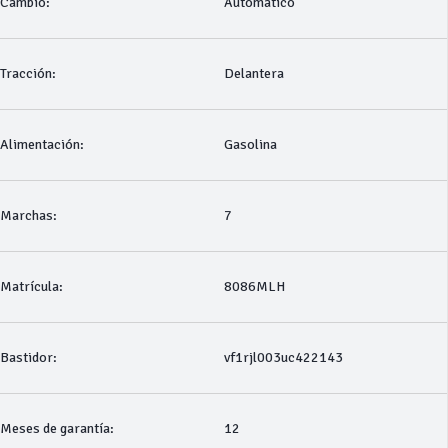
Cambio:
Automático
Tracción:
Delantera
Alimentación:
Gasolina
Marchas:
7
Matrícula:
8086MLH
Bastidor:
vf1rjl003uc422143
Meses de garantía:
12