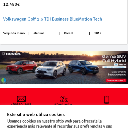
12.480€
Volkswagen Golf 1.6 TDI Business BlueMotion Tech
Segunda mano
|
Manual
|
Diesel
|
2017
-Aviso legal
-Contacto
+34 627 35
y condiciones
-Cómo
00 36
Este sitio web utiliza cookies
generales
publicar un
de uso
anuncio
Usamos cookies en nuestro sitio web para ofrecerle la
-Vende+
experiencia más relevante al recordar sus preferencias y sus