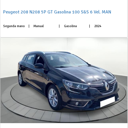
Peugeot 208 N208 5P GT Gasolina 100 S&S 6 Vel. MAN
Segunda mano
|
Manual
|
Gasolina
|
2024