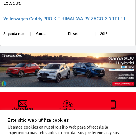
15.990€
Volkswagen Caddy PRO KIT HIMALAYA BY ZAGO 2.0 TDI 110cv 4motion 5pl
Segunda mano
|
Manual
|
Diesel
|
2015
-Aviso legal
-Contacto
+34 627 35
y condiciones
-Cómo
00 36
Este sitio web utiliza cookies
generales
publicar un
de uso
anuncio
Usamos cookies en nuestro sitio web para ofrecerle la
-Vende+
experiencia más relevante al recordar sus preferencias y sus