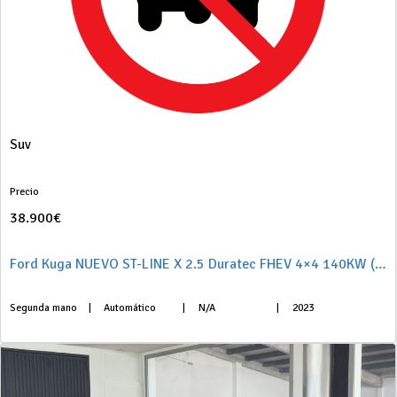
Suv
Precio
38.900€
Ford Kuga NUEVO ST-LINE X 2.5 Duratec FHEV 4×4 140KW (190CV) HF-45 Aut. E6.2
Segunda mano
|
Automático
|
N/A
|
2023