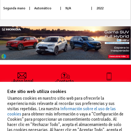
Segunda mano
|
Automático
|
N/A
|
2022
-Aviso legal
-Contacto
+34 627 35
y condiciones
-Cómo
00 36
Este sitio web utiliza cookies
generales
publicar un
de uso
anuncio
Usamos cookies en nuestro sitio web para ofrecerle la
-Vende+
experiencia más relevante al recordar sus preferencias y sus
-Política de
visitas repetidas. Lea nuestra
Información sobre el uso de las
privacidad
cookies
para obtener más información o vaya a "Configuración de
-Política de
Cookies" para proporcionar un consentimiento controlado. Al
cookies
hacer clic en "Rechazar Todo", acepta el almacenamiento de solo
las cookies necesarias. Al hacer clic en "Aceptar Todo", acepta el