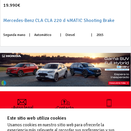
19.990€
Mercedes-Benz CLA CLA 220 d 4MATIC Shooting Brake
Segunda mano
|
Automático
|
Diesel
|
2015
-Aviso legal
-Contacto
+34 627 35
y condiciones
-Cómo
00 36
Este sitio web utiliza cookies
generales
publicar un
de uso
anuncio
Usamos cookies en nuestro sitio web para ofrecerle la
-Vende+
experiencia más relevante al recordar sus preferencias y sus