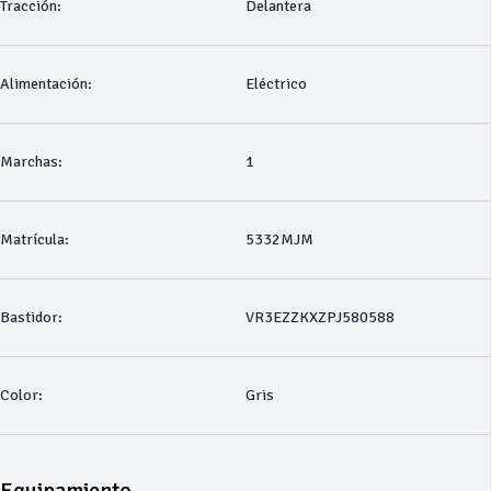
Tracción:
Delantera
Alimentación:
Eléctrico
Marchas:
1
Matrícula:
5332MJM
Bastidor:
VR3EZZKXZPJ580588
Color:
Gris
Equipamiento