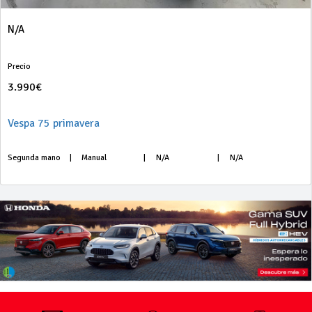
N/A
Precio
3.990€
Vespa 75 primavera
Segunda mano
|
Manual
|
N/A
|
N/A