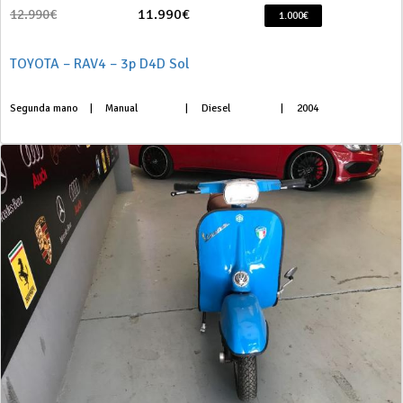
11.990€
12.990€
1.000€
TOYOTA – RAV4 – 3p D4D Sol
Segunda mano
|
Manual
|
Diesel
|
2004