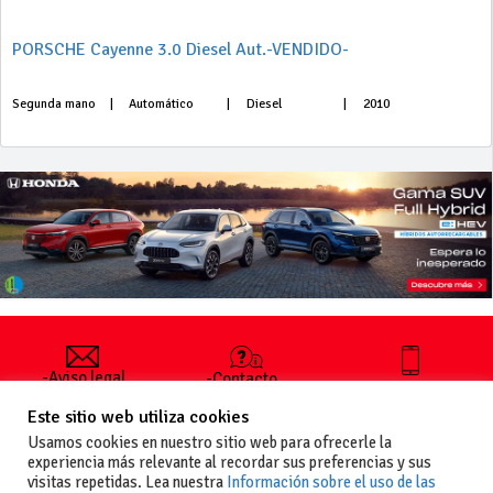
PORSCHE Cayenne 3.0 Diesel Aut.-VENDIDO-
Segunda mano
|
Automático
|
Diesel
|
2010
-Aviso legal
-Contacto
+34 627 35
y condiciones
-Cómo
00 36
Este sitio web utiliza cookies
generales
publicar un
de uso
anuncio
Usamos cookies en nuestro sitio web para ofrecerle la
-Vende+
experiencia más relevante al recordar sus preferencias y sus
-Política de
visitas repetidas. Lea nuestra
Información sobre el uso de las