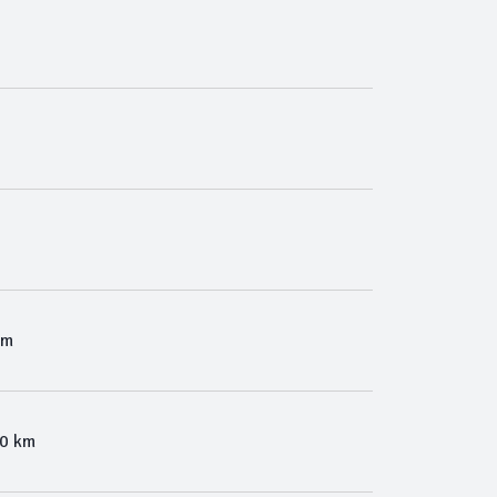
Km
00 km