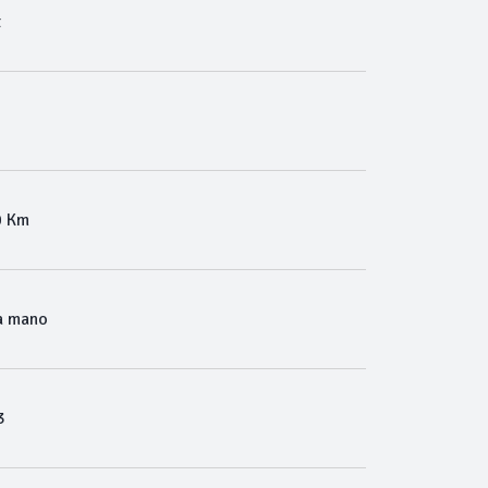
t
0 Km
a mano
3