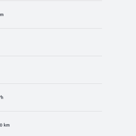
Km
/h
00 km