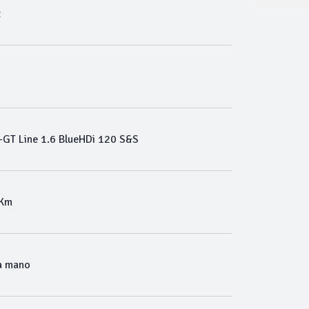
t
GT Line 1.6 BlueHDi 120 S&S
 Km
a mano