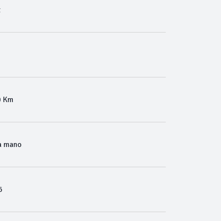
t
0 Km
a mano
6