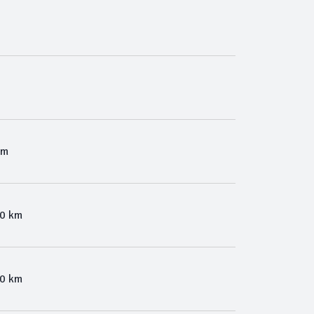
Km
00 km
00 km