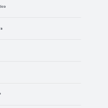
ico
ra
P