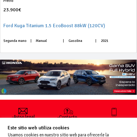
Precio
23.900€
Ford Kuga Titanium 1.5 EcoBoost 88kW (120CV)
Segunda mano
|
Manual
|
Gasolina
|
2021
-Aviso legal
-Contacto
+34 627 35
y condiciones
-Cómo
00 36
Este sitio web utiliza cookies
generales
publicar un
de uso
anuncio
Usamos cookies en nuestro sitio web para ofrecerle la