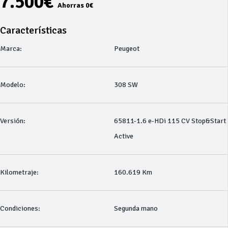
7.500€
Ahorras 0€
Características
Marca:
Peugeot
Modelo:
308 SW
Versión:
65811-1.6 e-HDi 115 CV Stop&Start
Active
Kilometraje:
160.619 Km
Condiciones:
Segunda mano