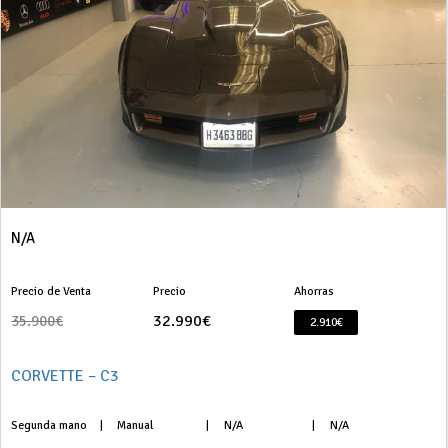
N/A
Precio de Venta
Precio
Ahorras
32.990€
35.900€
2.910€
CORVETTE – C3
Segunda mano
|
Manual
|
N/A
|
N/A