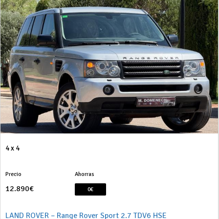
4 x 4
Precio
Ahorras
12.890€
0€
LAND ROVER – Range Rover Sport 2.7 TDV6 HSE