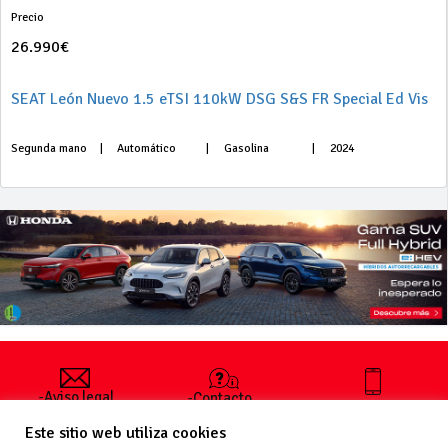
Precio
26.990€
SEAT León Nuevo 1.5 eTSI 110kW DSG S&S FR Special Ed Vis
Segunda mano
|
Automático
|
Gasolina
|
2024
-Aviso legal
-Contacto
+34 627 35
y condiciones
-Cómo
00 36
Este sitio web utiliza cookies
generales
publicar un