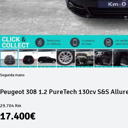
Segunda mano
Peugeot 308 1.2 PureTech 130cv S&S Allur
29.704 Km
17.400€