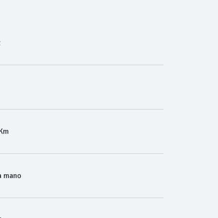
t
 Km
a mano