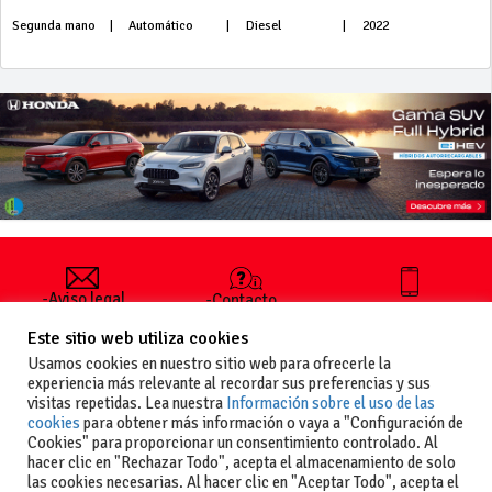
Segunda mano
|
Automático
|
Diesel
|
2022
-Aviso legal
-Contacto
+34 627 35
y condiciones
-Cómo
00 36
Este sitio web utiliza cookies
generales
publicar un
de uso
anuncio
Usamos cookies en nuestro sitio web para ofrecerle la
-Vende+
experiencia más relevante al recordar sus preferencias y sus
-Política de
visitas repetidas. Lea nuestra
Información sobre el uso de las
privacidad
cookies
para obtener más información o vaya a "Configuración de
-Política de
Cookies" para proporcionar un consentimiento controlado. Al
cookies
hacer clic en "Rechazar Todo", acepta el almacenamiento de solo
las cookies necesarias. Al hacer clic en "Aceptar Todo", acepta el