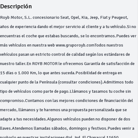
Descripción
Royb Motor, S.L. concesionario Seat, Opel, Kia, Jeep, Fiat y Peugeot,
años de experiencia dando el mejor servicio al cliente y a tu vehículo.Si no
encuentras el coche que estabas buscando, se lo encontramos.Puedes ver
más vehículos en nuestra web www.gruporoyb.comTodos nuestros
vehículos pasan un estricto control de calidad según los estándares de
nuestro taller.En ROYB MOTOR le ofrecemos Garantía de satisfacción de
15 días o 1.000 Km, lo que antes suceda.Posibilidad de entrega en
cualquier punto de la Península (consultar condiciones).Admitimos todo
tipo de vehículos como parte de pago.Llámanos y tasamos tu coche sin
compromiso.Contamos con las mejores condiciones de financiación del
mercado, llámanos y te haremos una propuesta personalizada que se
adapte a tus necesidades.Algunos vehículos pueden no disponer de dos
llaves.Atendemos llamadas sábados, domingos y festivos.Puedes venir a
probarlo en nuestras instalaciones:Pol. Ind. El Chaparral 11650