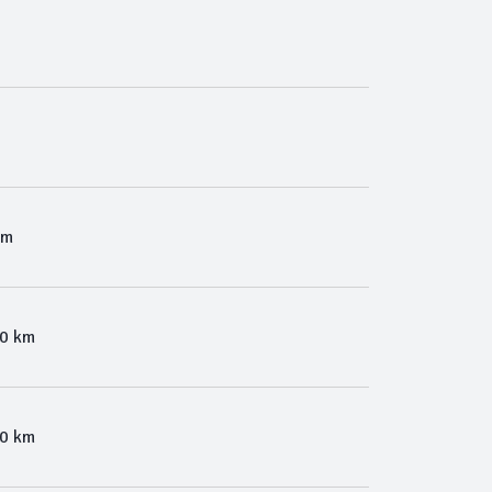
Km
00 km
00 km