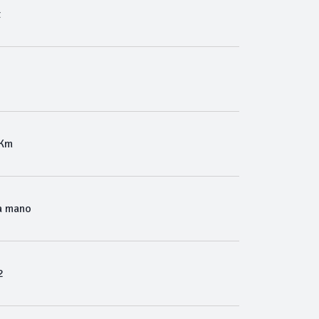
t
 Km
a mano
2