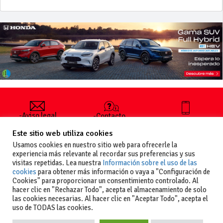
-Aviso legal
-Contacto
+34 627 35
y condiciones
-Cómo
00 36
Este sitio web utiliza cookies
generales
publicar un
de uso
anuncio
Usamos cookies en nuestro sitio web para ofrecerle la
-Vende+
experiencia más relevante al recordar sus preferencias y sus
-Política de
visitas repetidas. Lea nuestra
Información sobre el uso de las
privacidad
cookies
para obtener más información o vaya a "Configuración de
-Política de
Cookies" para proporcionar un consentimiento controlado. Al
cookies
hacer clic en "Rechazar Todo", acepta el almacenamiento de solo
las cookies necesarias. Al hacer clic en "Aceptar Todo", acepta el
uso de TODAS las cookies.