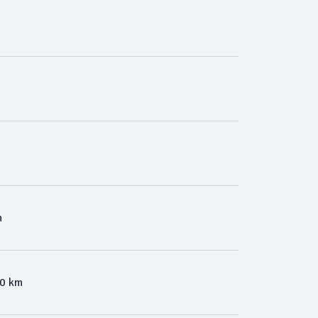
m
00 km