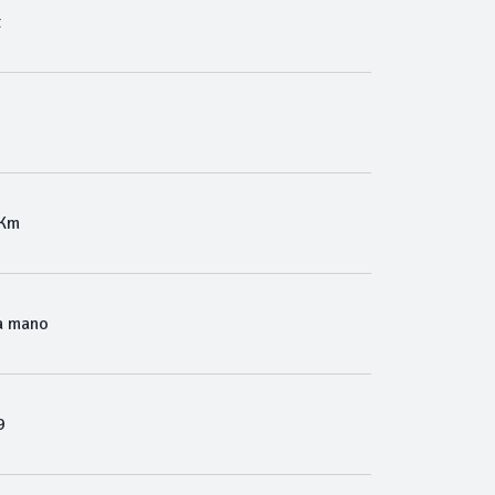
t
 Km
a mano
9