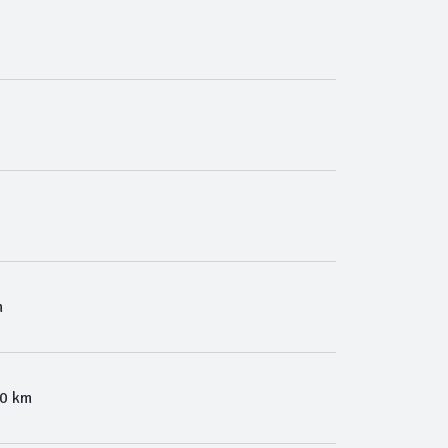
m
00 km