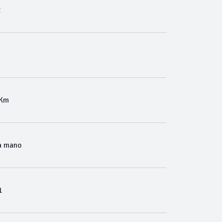
t
 Km
a mano
1