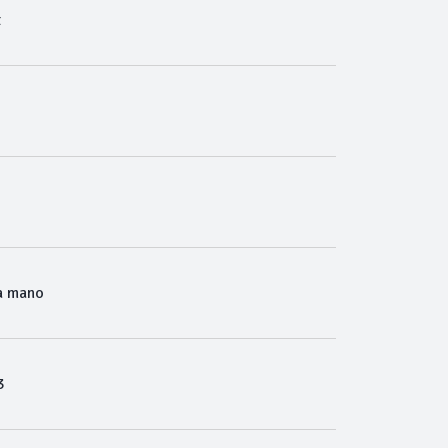
t
a mano
3