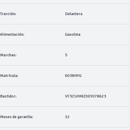
Tracción:
Delantera
Alimentación:
Gasolina
Marchas:
5
Matrícula:
6038HYG
Bastidor:
VF3CUHMZ0EY078623
Meses de garantía:
12