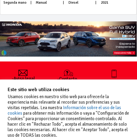
Segunda mano
|
Manual
|
Diesel
|
2021
-Aviso legal
-Contacto
+34 627 35
y condiciones
-Cómo
00 36
Este sitio web utiliza cookies
generales
publicar un
de uso
anuncio
Usamos cookies en nuestro sitio web para ofrecerle la
-Vende+
experiencia más relevante al recordar sus preferencias y sus
-Política de
visitas repetidas. Lea nuestra
Información sobre el uso de las
privacidad
cookies
para obtener más información o vaya a "Configuración de
-Política de
Cookies" para proporcionar un consentimiento controlado. Al
cookies
hacer clic en "Rechazar Todo", acepta el almacenamiento de solo
las cookies necesarias. Al hacer clic en "Aceptar Todo", acepta el
uso de TODAS las cookies.