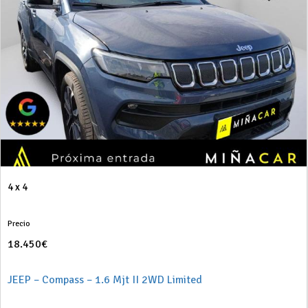
4 x 4
Precio
18.450€
JEEP – Compass – 1.6 Mjt II 2WD Limited