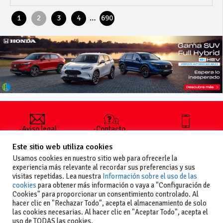
…
1
2
3
4
690
-Aviso legal
-Contacto
+34 627 35
y condiciones
-Cómo
00 36
Este sitio web utiliza cookies
generales
publicar un
de uso
anuncio
Usamos cookies en nuestro sitio web para ofrecerle la
-Vende+
experiencia más relevante al recordar sus preferencias y sus
-Política de
visitas repetidas. Lea nuestra
Información sobre el uso de las
privacidad
cookies
para obtener más información o vaya a "Configuración de
-Política de
Cookies" para proporcionar un consentimiento controlado. Al
cookies
hacer clic en "Rechazar Todo", acepta el almacenamiento de solo
las cookies necesarias. Al hacer clic en "Aceptar Todo", acepta el
uso de TODAS las cookies.