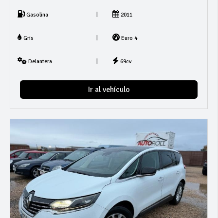
|
Gasolina
2011
|
Gris
Euro 4
|
Delantera
69cv
Ir al vehículo