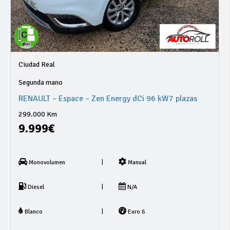
Ciudad Real
Segunda mano
RENAULT – Espace – Zen Energy dCi 96 kW7 plazas
299.000 Km
9.999€
|
Monovolumen
Manual
|
Diesel
N/A
|
Blanco
Euro 6