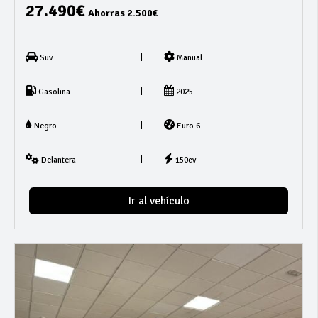
27.490€
Ahorras 2.500€
|
Suv
Manual
|
Gasolina
2025
|
Negro
Euro 6
|
Delantera
150cv
Ir al vehículo