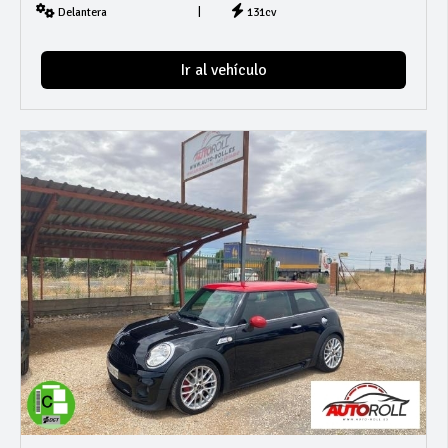
|
Delantera
131cv
Ir al vehículo