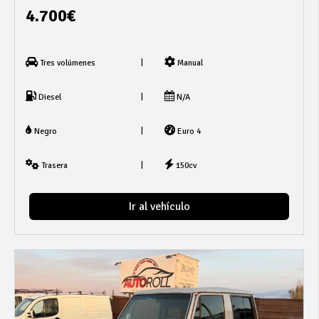
4.700€
|
Tres volúmenes
Manual
|
Diesel
N/A
|
Negro
Euro 4
|
Trasera
150cv
Ir al vehículo