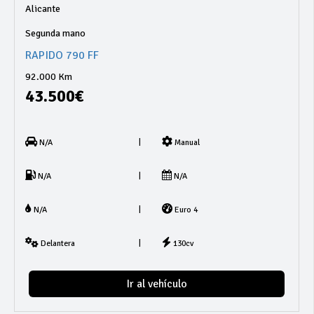
Alicante
Segunda mano
RAPIDO 790 FF
92.000 Km
43.500€
|
N/A
Manual
|
N/A
N/A
|
N/A
Euro 4
|
Delantera
130cv
Ir al vehículo