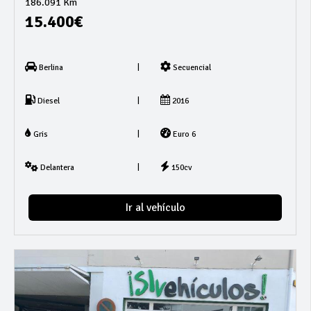
186.091 Km
15.400€
|
Berlina
Secuencial
|
Diesel
2016
|
Gris
Euro 6
|
Delantera
150cv
Ir al vehículo