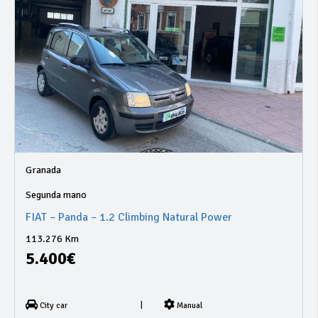
Granada
Segunda mano
FIAT – Panda – 1.2 Climbing Natural Power
113.276 Km
5.400€
|
City car
Manual