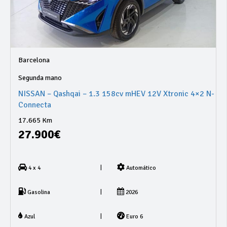
Barcelona
Segunda mano
NISSAN – Qashqai – 1.3 158cv mHEV 12V Xtronic 4×2 N-
Connecta
17.665 Km
27.900€
|
4 x 4
Automático
|
Gasolina
2026
|
Azul
Euro 6