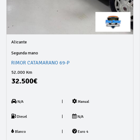
Alicante
Segunda mano
RIMOR CATAMARANO 69-P
52.000 Km
32.500€
|
N/A
Manual
|
Diesel
N/A
|
Blanco
Euro 4