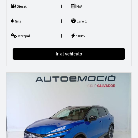
|
Diesel
N/A
|
Gris
Euro 1
|
Integral
100cv
Ir al vehículo