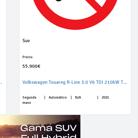
Suv
Precio
55.900€
nt Sport 2.0 TDI 150CV BMT DSG
Volkswagen Touareg R-Line 3.0 V6 TDI 210kW Tip 4M
Segunda
|
Automático
|
N/A
|
2021
mano