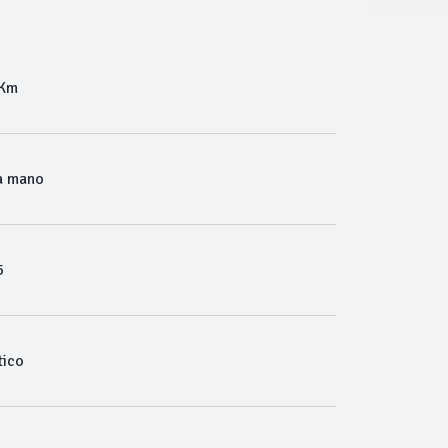
 Km
a mano
5
ico