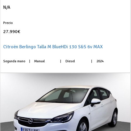
N/A
Precio
27.990€
Citroën Berlingo Talla M BlueHDi 130 S&S 6v MAX
Segunda mano
|
Manual
|
Diesel
|
2024