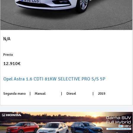
N/A
Precio
12.910€
Opel Astra 1.6 CDTI 81KW SELECTIVE PRO S/S 5P
Segunda mano
|
Manual
|
Diesel
|
2019