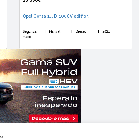
13.890€
Opel Corsa 1.5D 100CV edition
Segunda
|
Manual
|
Diesel
|
2021
mano
ra