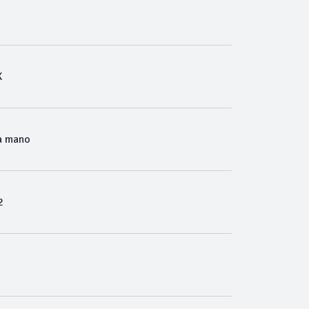
X
a mano
2