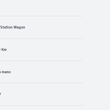
a Station Wagon
0 Km
a mano
7