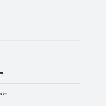
Km
00 km