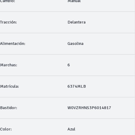
Cambio:
Manual
Tracción:
Delantera
Alimentación:
Gasolina
Marchas:
6
Matrícula:
6374MLB
Bastidor:
W0VZRHNS3P6014817
Color:
Azul