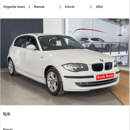
Segunda mano
|
Manual
|
Diesel
|
2010
N/A
Precio