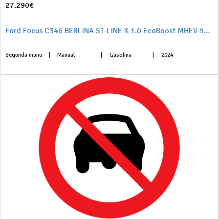
27.290€
Ford Focus C346 BERLINA ST-LINE X 1.0 EcoBoost MHEV 92KW (125CV) S6.2
Segunda mano
|
Manual
|
Gasolina
|
2024