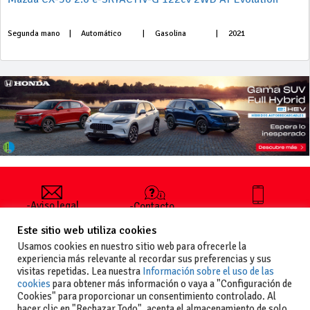
Segunda mano
|
Automático
|
Gasolina
|
2021
-Aviso legal
-Contacto
+34 627 35
y condiciones
-Cómo
00 36
Este sitio web utiliza cookies
generales
publicar un
de uso
anuncio
Usamos cookies en nuestro sitio web para ofrecerle la
-Vende+
experiencia más relevante al recordar sus preferencias y sus
-Política de
visitas repetidas. Lea nuestra
Información sobre el uso de las
privacidad
cookies
para obtener más información o vaya a "Configuración de
-Política de
Cookies" para proporcionar un consentimiento controlado. Al
cookies
hacer clic en "Rechazar Todo", acepta el almacenamiento de solo