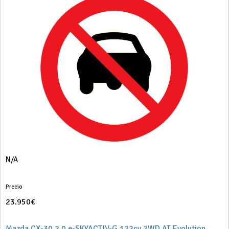
N/A
Precio
23.950€
Mazda CX-30 2.0 e-SKYACTIV-G 122cv 2WD AT Evolution