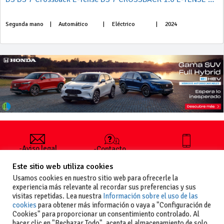
Segunda mano
|
Automático
|
Eléctrico
|
2024
-Aviso legal
-Contacto
+34 627 35
y condiciones
-Cómo
00 36
Este sitio web utiliza cookies
generales
publicar un
de uso
anuncio
Usamos cookies en nuestro sitio web para ofrecerle la
-Vende+
experiencia más relevante al recordar sus preferencias y sus
-Política de
visitas repetidas. Lea nuestra
Información sobre el uso de las
privacidad
cookies
para obtener más información o vaya a "Configuración de
-Política de
Cookies" para proporcionar un consentimiento controlado. Al
cookies
hacer clic en "Rechazar Todo", acepta el almacenamiento de solo