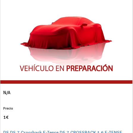
N/A
Precio
1€
DS DS 7 Crossback E-Tense DS 7 CROSSBACK 1.6 E-TENSE PHEV 225 PERFORMANCE LINE AT 5P