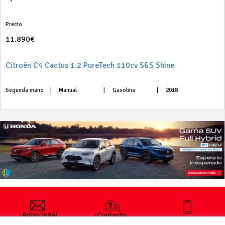
Precio
11.890€
Citroën C4 Cactus 1.2 PureTech 110cv S&S Shine
Segunda mano
|
Manual
|
Gasolina
|
2018
-Aviso legal
-Contacto
+34 627 35
y condiciones
-Cómo