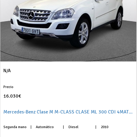
N/A
Precio
16.030€
Mercedes-Benz Clase M M-CLASS CLASE ML 300 CDI 4MATIC BE LIMITED EDITION 5P
Segunda mano
|
Automático
|
Diesel
|
2010