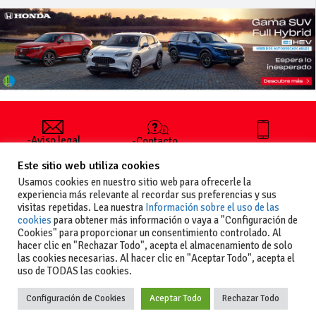
-Aviso legal
-Contacto
+34 627 35
y condiciones
-Cómo
00 36
Este sitio web utiliza cookies
generales
publicar un
de uso
anuncio
Usamos cookies en nuestro sitio web para ofrecerle la
-Vende+
experiencia más relevante al recordar sus preferencias y sus
-Política de
visitas repetidas. Lea nuestra
Información sobre el uso de las
privacidad
cookies
para obtener más información o vaya a "Configuración de
-Política de
Cookies" para proporcionar un consentimiento controlado. Al
cookies
hacer clic en "Rechazar Todo", acepta el almacenamiento de solo
las cookies necesarias. Al hacer clic en "Aceptar Todo", acepta el
uso de TODAS las cookies.
Configuración de Cookies
Aceptar Todo
Rechazar Todo
Copyright
La guia del motor