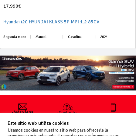
17.990€
Hyundai i20 HYUNDAI KLASS 5P MPI 1.2 85CV
Segunda mano
|
Manual
|
Gasolina
|
2024
-Aviso legal
-Contacto
+34 627 35
y condiciones
-Cómo
00 36
Este sitio web utiliza cookies
generales
publicar un
de uso
anuncio
Usamos cookies en nuestro sitio web para ofrecerle la
-Vende+
experiencia más relevante al recordar sus preferencias y sus