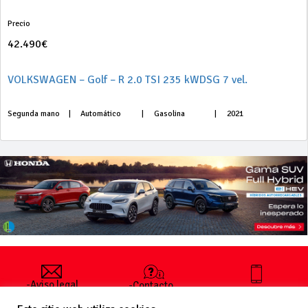
Precio
42.490€
VOLKSWAGEN – Golf – R 2.0 TSI 235 kWDSG 7 vel.
Segunda mano
|
Automático
|
Gasolina
|
2021
-Aviso legal
-Contacto
+34 627 35
y condiciones
-Cómo
00 36