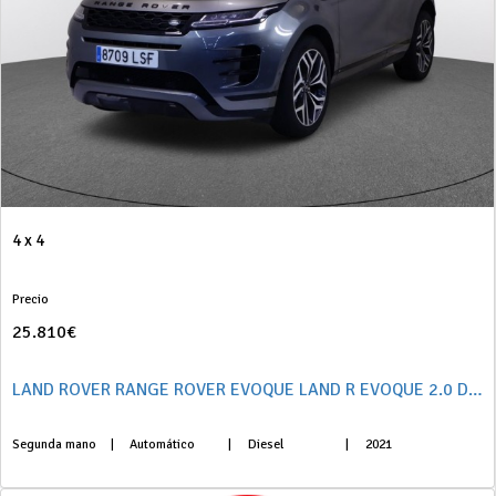
4 x 4
Precio
25.810€
LAND ROVER RANGE ROVER EVOQUE LAND R EVOQUE 2.0 D163 R-DYNAMIC S AUTO 4WD MHEV 5P
Segunda mano
|
Automático
|
Diesel
|
2021