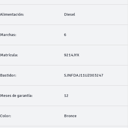
Alimentación:
Diesel
Marchas:
6
Matrícula:
9214JYX
Bastidor:
SJNFDAJ11UZ003247
Meses de garantía:
12
Color:
Bronce