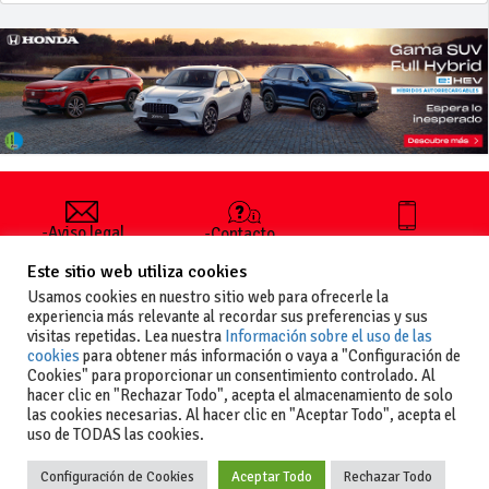
-Aviso legal
-Contacto
+34 627 35
y condiciones
-Cómo
00 36
Este sitio web utiliza cookies
generales
publicar un
de uso
anuncio
Usamos cookies en nuestro sitio web para ofrecerle la
-Vende+
experiencia más relevante al recordar sus preferencias y sus
-Política de
visitas repetidas. Lea nuestra
Información sobre el uso de las
privacidad
cookies
para obtener más información o vaya a "Configuración de
-Política de
Cookies" para proporcionar un consentimiento controlado. Al
cookies
hacer clic en "Rechazar Todo", acepta el almacenamiento de solo
las cookies necesarias. Al hacer clic en "Aceptar Todo", acepta el
uso de TODAS las cookies.
Configuración de Cookies
Aceptar Todo
Rechazar Todo