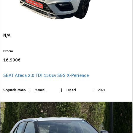
N/A
Precio
16.990€
SEAT Ateca 2.0 TDI 150cv S&S X-Perience
Segunda mano
|
Manual
|
Diesel
|
2021