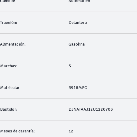
Cambio:
Automático
Tracción:
Delantera
Alimentación:
Gasolina
Marchas:
5
Matrícula:
3918MFC
Bastidor:
DJNATAAJ12U1220703
Meses de garantía:
12