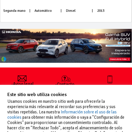
Segunda mano
|
Automático
|
Diesel
|
2013
-Aviso legal
-Contacto
+34 627 35
y condiciones
-Cómo
00 36
Este sitio web utiliza cookies
generales
publicar un
de uso
anuncio
Usamos cookies en nuestro sitio web para ofrecerle la
-Vende+
experiencia más relevante al recordar sus preferencias y sus
-Política de
visitas repetidas. Lea nuestra
Información sobre el uso de las
privacidad
cookies
para obtener más información o vaya a "Configuración de
-Política de
Cookies" para proporcionar un consentimiento controlado. Al
cookies
hacer clic en "Rechazar Todo", acepta el almacenamiento de solo