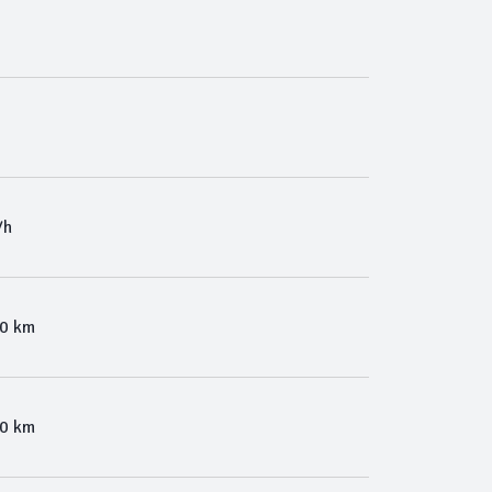
/h
00 km
00 km