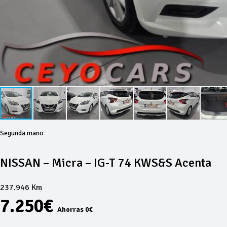
Segunda mano
NISSAN – Micra – IG-T 74 KWS&S Acenta
237.946 Km
7.250€
Ahorras 0€