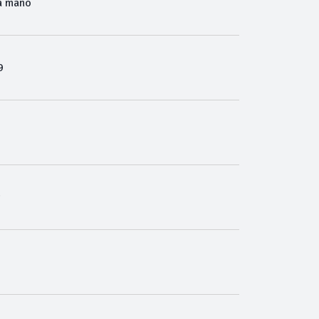
a mano
9
³