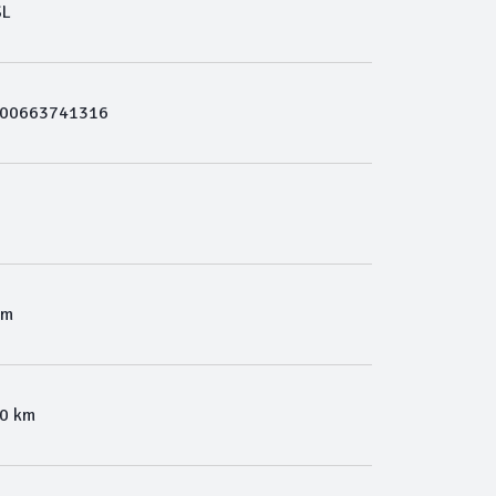
SL
00663741316
Km
00 km