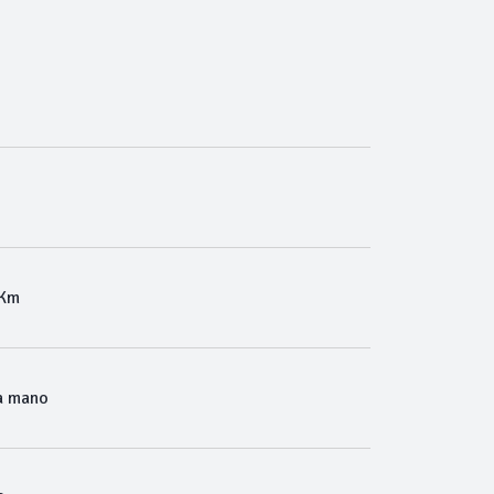
 Km
a mano