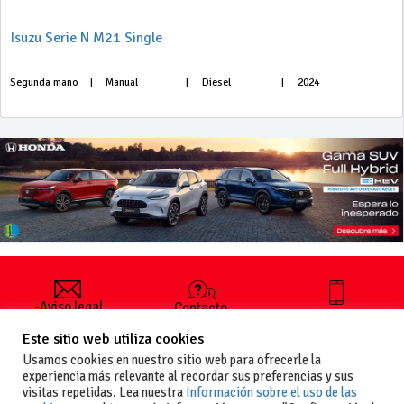
Isuzu Serie N M21 Single
Segunda mano
|
Manual
|
Diesel
|
2024
-Aviso legal
-Contacto
+34 627 35
y condiciones
-Cómo
00 36
Este sitio web utiliza cookies
generales
publicar un
de uso
anuncio
Usamos cookies en nuestro sitio web para ofrecerle la
-Vende+
experiencia más relevante al recordar sus preferencias y sus
-Política de
visitas repetidas. Lea nuestra
Información sobre el uso de las