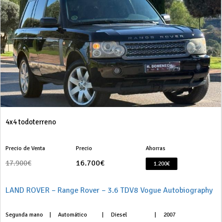
4x4 todoterreno
Precio de Venta
Precio
Ahorras
16.700€
17.900€
1.200€
LAND ROVER – Range Rover – 3.6 TDV8 Vogue Autobiography
Segunda mano
|
Automático
|
Diesel
|
2007