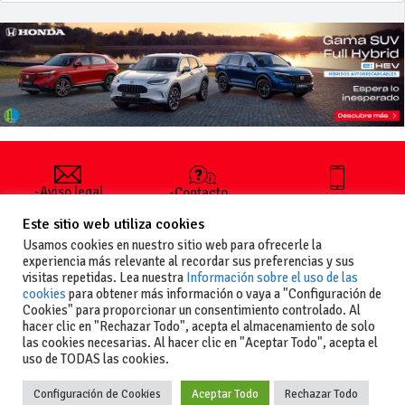
-Aviso legal
-Contacto
+34 627 35
y condiciones
-Cómo
00 36
Este sitio web utiliza cookies
generales
publicar un
de uso
anuncio
Usamos cookies en nuestro sitio web para ofrecerle la
-Vende+
experiencia más relevante al recordar sus preferencias y sus
-Política de
visitas repetidas. Lea nuestra
Información sobre el uso de las
privacidad
cookies
para obtener más información o vaya a "Configuración de
-Política de
Cookies" para proporcionar un consentimiento controlado. Al
cookies
hacer clic en "Rechazar Todo", acepta el almacenamiento de solo
las cookies necesarias. Al hacer clic en "Aceptar Todo", acepta el
uso de TODAS las cookies.
Configuración de Cookies
Aceptar Todo
Rechazar Todo