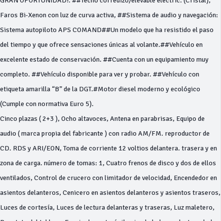
GRAN OPORTUNIDAD!. ##Techo corredizo/elevable eléctric. (Cristal),
Faros Bi-Xenon con luz de curva activa, ##Sistema de audio y navegación:
Sistema autopiloto APS COMAND##Un modelo que ha resistido el paso
del tiempo y que ofrece sensaciones únicas al volante.##Vehículo en
excelente estado de conservación. ##Cuenta con un equipamiento muy
completo. ##Vehículo disponible para ver y probar. ##Vehículo con
etiqueta amarilla “B” de la DGT.#Motor diesel moderno y ecológico
(Cumple con normativa Euro 5).
Cinco plazas ( 2+3 ), Ocho altavoces, Antena en parabrisas, Equipo de
audio ( marca propia del fabricante ) con radio AM/FM. reproductor de
CD. RDS y ARI/EON, Toma de corriente 12 voltios delantera. trasera y en
zona de carga. número de tomas: 1, Cuatro frenos de disco y dos de ellos
ventilados, Control de crucero con limitador de velocidad, Encendedor en
asientos delanteros, Cenicero en asientos delanteros y asientos traseros,
Luces de cortesía, Luces de lectura delanteras y traseras, Luz maletero,